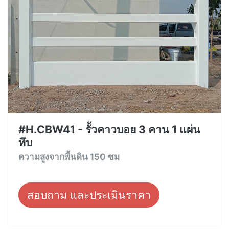
#H.CBW41 - รั้วคาวบอย 3 คาน 1 แผ่น
ทึบ
ความสูงจากพื้นดิน 150 ซม
สอบถาม และประเมินราคา