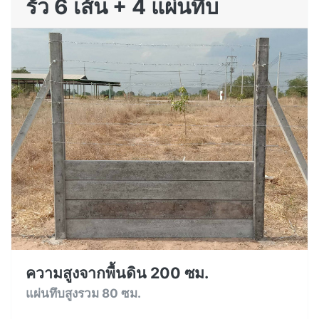
รั้ว 6 เส้น + 4 แผ่นทึบ
ความสูงจากพื้นดิน 200 ซม.
แผ่นทึบสูงรวม 80 ซม.