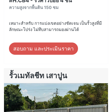
#H.CB4 - รั้วคาวบอย 4 ชั้น
ความสูงจากพื้นดิน 150 ซม
เหมาะสำหรับ การแบ่งเขตอย่างชัดเจน เป็นรั้วสูงที่มี
ลักษณะโปร่ง ไม่ทึบสามารถมองผ่านได้
สอบถาม และประเมินราคา
รั้วเมทัลชีท เสาปูน