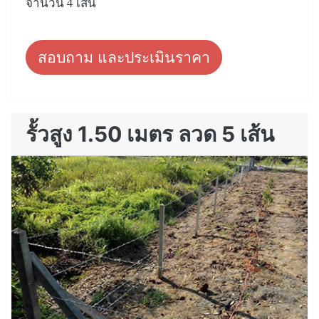
จำนวน 4 เส้น
สอบถาม และประเมินราคา
รั้วสูง 1.50 เมตร ลวด 5 เส้น