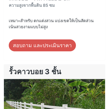
ความสูงจากพื้นดิน 85 ซม
เหมาะสำหรับ ตกแต่งสวน แบ่งเขตให้เป็นสัดส่วน
เน้นสวยงามแบบไม่สูง
สอบถาม และประเมินราคา
รั้วคาวบอย 3 ชั้น