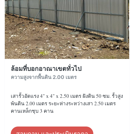
ล้อมที่บอกอาณาเขตทั่วไป
ความสูงจากพื้นดิน 2.00 เมตร
เสารั้วอัดแรง 4" x 4" x 2.50 เมตร ฝังดิน 50 ซม. รั้วสูง
พ้นดิน 2.00 เมตร ระยะห่างระหว่างเสา 2.50 เมตร
คานเหล็กชุบ 3 คาน
สอบถาม และประเมินราคา