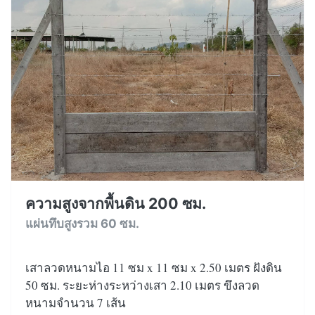
ความสูงจากพื้นดิน 200 ซม.
แผ่นทึบสูงรวม 60 ซม.
เสาลวดหนามไอ 11 ซม x 11 ซม x 2.50 เมตร ฝังดิน
50 ซม. ระยะห่างระหว่างเสา 2.10 เมตร ขึงลวด
หนามจำนวน 7 เส้น