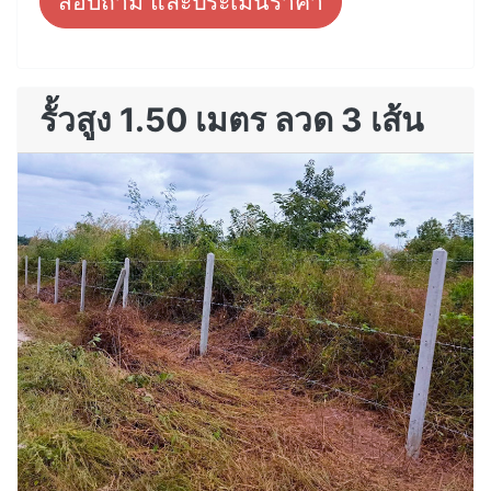
สอบถาม และประเมินราคา
รั้วสูง 1.50 เมตร ลวด 3 เส้น