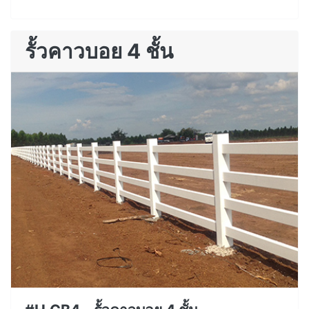
รั้วคาวบอย 4 ชั้น