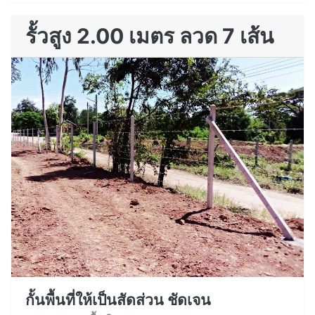
รั้วสูง 2.00 เมตร ลวด 7 เส้น
กั้นพื้นที่ให้เป็นสัดส่วน ชัดเจน