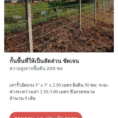
กั้นพื้นที่ให้เป็นสัดส่วน ชัดเจน
ความสูงจากพื้นดิน 200 ซม
เสารั้วอัดแรง 3" x 3" x 2.50 เมตร ฝังดิน 50 ซม. ระยะ
ห่างระหว่างเสา 2.50-3.00 เมตร ขึงลวดหนาม
จำนวน 9 เส้น