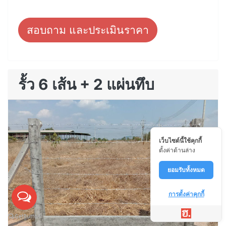
สอบถาม และประเมินราคา
รั้ว 6 เส้น + 2 แผ่นทึบ
เว็บไซต์นี้ใช้คุกกี้
ตั้งค่าด้านล่าง
ยอมรับทั้งหมด
การตั้งค่าคุกกี้