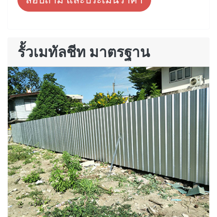
รั้วเมทัลชีท มาตรฐาน