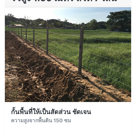
กั้นพื้นที่ให้เป็นสัดส่วน ชัดเจน
ความสูงจากพื้นดิน 150 ซม