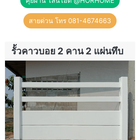
คุยผ่าน ไลน์ไอดี @HORHOME
สายด่วน โทร 081-4674663
รั้วคาวบอย 2 คาน 2 แผ่นทึบ